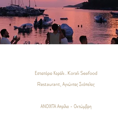
Εστιατόριο Κοράλι . Korali Seafood
Restaurant, Αγνώντας Σκόπελος
ΑΝΟΙΧΤΑ Απρίλιο - Οκτώμβρη