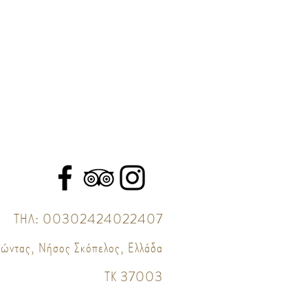
ΤΗΛ:
00302424022407
νώντας, Νήσος Σκόπελος, Ελλάδα
ΤΚ 37003